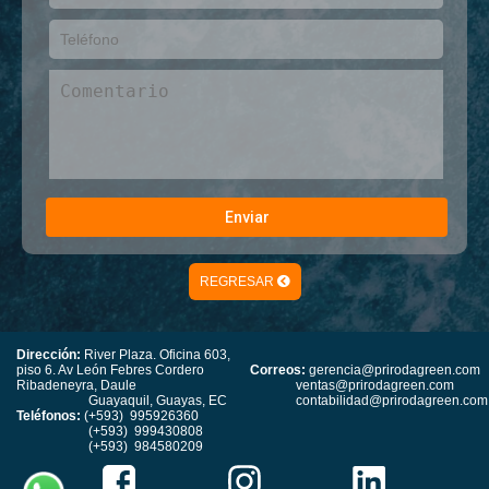
REGRESAR
Dirección:
River Plaza. Oficina 603,
piso 6. Av León Febres Cordero
Correos:
gerencia@prirodagreen.com
Ribadeneyra, Daule
ventas@prirodagreen.com
Guayaquil, Guayas, EC
contabilidad@prirodagreen.com
Teléfonos:
(+593) 995926360
(+593) 999430808
(+593) 984580209